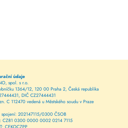
urační údaje
, spol. s r.o.
bníčku 1364/12, 120 00 Praha 2, Česká republika
27444431, DIČ CZ27444431
 zn. C 112470 vedená u Městského soudu v Praze
. spojení: 202147115/0300 ČSOB
: CZ81 0300 0000 0002 0214 7115
T: CEKOCZPP