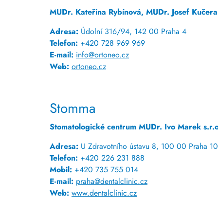
MUDr. Kateřina Rybínová, MUDr. Josef Kučera
Adresa:
Údolní 316/94, 142 00 Praha 4
Telefon:
+420 728 969 969
E-mail:
info@ortoneo.cz
Web:
ortoneo.cz
Stomma
Stomatologické centrum MUDr. Ivo Marek s.r.o
Adresa:
U Zdravotního ústavu 8, 100 00 Praha 10
Telefon:
+420 226 231 888
Mobil:
+420 735 755 014
E-mail:
praha@dentalclinic.cz
Web:
www.dentalclinic.cz