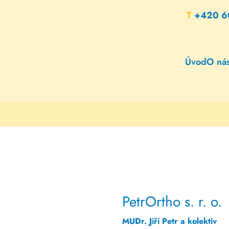
T
+420 6
Úvod
O ná
PetrOrtho s. r. o.
MUDr. Jiří Petr a kolektiv