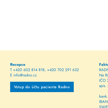
Recepce
Fakt
T
+420 602 814 818
,
+420 702 291 632
RADNO
E
info@radno.cz
Na Ry
IČO 
spis.
Vstup do účtu pacienta Radno
bank
IBAN
SWIF