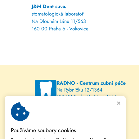
J&M Dent s.r.o.
stomatologická laboratoř
Na Dlouhém Lánu 11/563
160 00 Praha 6 - Vokovice
RADNO - Centrum zubní péče
Na Rybníčku 12/1364
120 00 Praha 2 - Nové Město
www.radno.cz
Používáme soubory cookies