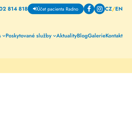
02 814 818
CZ
/
EN
Účet pacienta Radno
s
Poskytované služby
Aktuality
Blog
Galerie
Kontakt