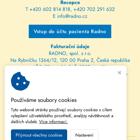
Recepce
T
+420 602 814 818
,
+420 702 291 632
E
info@radno.cz
Vstup do účtu pacienta Radno
Fakturační údaje
RADNO, spol. s r.o.
Na Rybníčku 1364/12, 120 00 Praha 2, Česká republika
IČO 27444431, DIČ CZ27444431
spis. zn. C 112470 vedená u Městského soudu v Praze
bank. spojení: 202147115/0300 ČSOB
IBAN: CZ81 0300 0000 0002 0214 7115
Používáme soubory cookies
SWIFT: CEKOCZPP
Tyto webové stránky používají soubory cookies s cílem
vylepšení uživatelského prostředí, analýzy návštěvnosti a
dalších služeb.
Více informací.
Přijmout všechny cookies
Nastavení