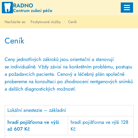
RADNO
Toggl
Centrum zubní péče
navig
Nacházíte se:
Poskytované služby
Ceník
Ceník
Ceny jednotlivých zákroků jsou orientační a stanovují
se individuálně. Vždy závisí na konkrétním problému, postupu
a požadavcích pacienta. Cenový a léčebný plán společně
probereme na konzultaci po zhodnocení rentgenových snímků
a dalších diagnostických možností.
Lokální anestezie – základní
hradí pojišťovna ve výši
hradí pojišťovna ve výši 128
až 607 Kč
Kč