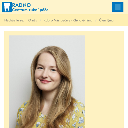
RADNO
Toggl
Centrum zubní péče
navig
Nacházíte se:
O nás
Kdo o Vás pečuje - členové týmu
Člen týmu