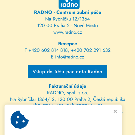
RADNO - Centrum zubní péče
Na Rybníčku 12/1364
120 00 Praha 2 - Nové Město
www.radno.cz
Recepce
T
+420 602 814 818
,
+420 702 291 632
E
info@radno.cz
Vstup do účtu pacienta Radno
Fakturační údaje
RADNO, spol. s r.o.
Na Rybníčku 1364/12, 120 00 Praha 2, Česká republika
IČO 27444431, DIČ CZ27444431
spis. zn. C 112470 vedená u Městského soudu v Praze
bank. spojení: 202147115/0300 ČSOB
IBAN: CZ81 0300 0000 0002 0214 7115