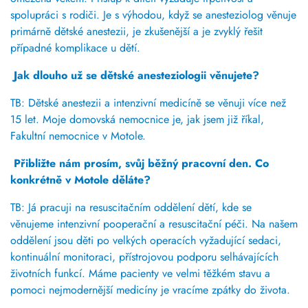
spolupráci s rodiči.
Je s výhodou,
když se anesteziolog věnuje
primárně dětské anestezii, je zkušenější a je zvyklý řešit
případné komplikace u dětí.
Jak dlouho už se dětské anesteziologii věnujete?
TB:
Dětské anestezii a intenzivní medicíně se věnuji více než
15 let.
Moje domovská nemocnice je, jak jsem již říkal,
Fakultní nemocnice v Motole.
Přibližte nám prosím, svůj běžný pracovní den. Co
konkrétně v Motole děláte?
TB: Já pracuji na resuscitačním oddělení dětí, kde se
věnujeme intenzivní pooperační a resuscitační péči. Na našem
oddělení jsou děti po velkých operacích vyžadující sedaci,
kontinuální monitoraci, přístrojovou podporu selhávajících
životních funkcí.
Máme pacienty ve velmi těžkém stavu a
pomoci nejmodernější medicíny je vracíme zpátky do života.