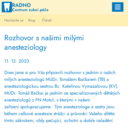
RADNO
Toggl
Centrum zubní péče
navig
Nacházíte se:
Blog
Článek
Rozhovor s našimi milými
anesteziology
11. 12. 2023
Dnes jsme si pro Vás připravili rozhovor s jedním z našich
milých anesteziologů MUDr. Tomášem Bačkaiem (TB) a
anesteziologickou sestrou Bc. Kateřinou Vymazalovou (KV).
MUDr. Tomáš Bačkai je jedním ze specializovaných dětských
anesteziologů z FN Motol, s kterými v našem
zařízení spolupracujeme. Tým anesteziologa a sestry jsou
během celkové anestezie strážci a průvodci Vašeho dítěte
tímto zákrokem, vždy pečující, ochotní a dobře naladění.