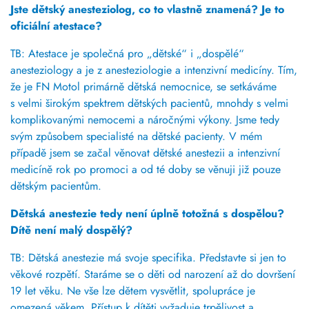
Jste dětský anesteziolog, co to vlastně znamená? Je to
oficiální atestace?
TB: Atestace je společná pro „dětské“ i „dospělé“
anesteziology a je z anesteziologie a intenzivní medicíny. Tím,
že je FN Motol primárně dětská nemocnice, se setkáváme
s velmi širokým spektrem dětských pacientů, mnohdy s velmi
komplikovanými nemocemi a náročnými výkony.
Jsme tedy
svým způsobem specialisté na dětské pacienty.
V mém
případě jsem se začal věnovat dětské anestezii a intenzivní
medicíně rok po promoci a od té doby se věnuji již pouze
dětským pacientům.
Dětská anestezie tedy není úplně totožná s dospělou?
Dítě není malý dospělý?
TB:
Dětská anestezie má svoje specifika.
Představte si jen to
věkové rozpětí. Staráme se o děti od narození až do dovršení
19 let věku. Ne vše lze dětem vysvětlit, spolupráce je
omezená věkem.
Přístup k dítěti vyžaduje trpělivost a