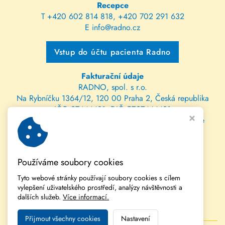
Recepce
T
+420 602 814 818
,
+420 702 291 632
E
info@radno.cz
Vstup do účtu pacienta Radno
Fakturační údaje
RADNO, spol. s r.o.
Na Rybníčku 1364/12, 120 00 Praha 2, Česká republika
IČO 27444431, DIČ CZ27444431
spis. zn. C 112470 vedená u Městského soudu v Praze
bank. spojení: 202147115/0300 ČSOB
IBAN: CZ81 0300 0000 0002 0214 7115
Používáme soubory cookies
SWIFT: CEKOCZPP
Tyto webové stránky používají soubory cookies s cílem
vylepšení uživatelského prostředí, analýzy návštěvnosti a
dalších služeb.
Více informací.
Přijmout všechny cookies
Nastavení