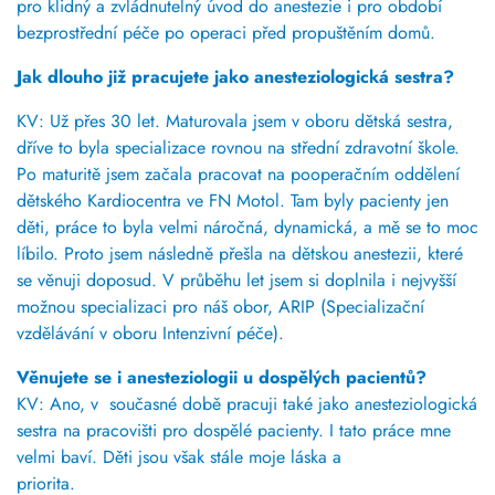
pro klidný a zvládnutelný úvod do anestezie i pro období
bezprostřední péče po operaci před propuštěním domů.
Jak dlouho již pracujete jako anesteziologická sestra?
KV: Už přes 30 let. Maturovala jsem v oboru dětská sestra,
dříve to byla specializace rovnou na střední zdravotní škole.
Po maturitě jsem začala pracovat na pooperačním oddělení
dětského Kardiocentra ve FN Motol. Tam byly pacienty jen
děti, práce to byla velmi náročná, dynamická, a mě se to moc
líbilo. Proto jsem následně přešla na dětskou anestezii, které
se věnuji doposud. V průběhu let jsem si doplnila i nejvyšší
možnou specializaci pro náš obor, ARIP (Specializační
vzdělávání v oboru Intenzivní péče).
Věnujete se i anesteziologii u dospělých pacientů?
KV: Ano, v současné době pracuji také jako anesteziologická
sestra na pracovišti pro dospělé pacienty. I tato práce mne
velmi baví.
Děti jsou však stále moje láska a
priorita.