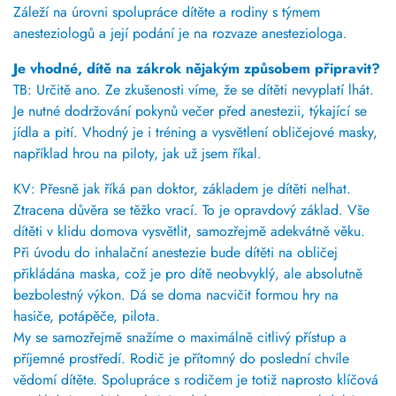
Záleží na úrovni spolupráce dítěte a rodiny s týmem
anesteziologů a její podání je na rozvaze anesteziologa.
Je vhodné, dítě na zákrok nějakým způsobem připravit?
TB: Určitě ano.
Ze zkušenosti víme, že se dítěti nevyplatí lhát.
J
e nutné dodržování pokynů večer před anestezii, týkající se
jídla a pití.
Vhodný je i tréning a vysvětlení obličejové masky,
například hrou na piloty, jak už jsem říkal.
KV:
Přesně jak říká pan doktor, základem je dítěti nelhat.
Ztracena důvěra se těžko vrací.
To je opravdový základ. Vše
dítěti v klidu domova vysvětlit, samozřejmě adekvátně věku.
Při úvodu do inhalační anestezie bude dítěti na obličej
přikládána maska,
což je pro dítě neobvyklý, ale absolutně
bezbolestný výkon.
Dá se doma nacvičit formou hry na
hasiče, potápěče, pilota.
My se samozřejmě snažíme o maximálně citlivý přístup a
příjemné prostředí.
Rodič je přítomný do poslední chvíle
vědomí dítěte. Spolupráce s rodičem je totiž naprosto klíčová