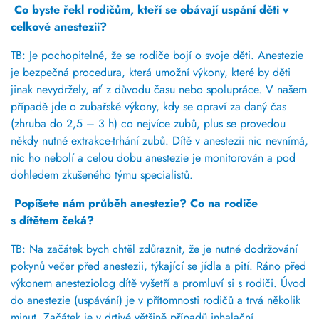
Co byste řekl rodičům, kteří se obávají uspání děti v
celkové anestezii?
TB: Je pochopitelné, že se rodiče bojí o svoje děti.
Anestezie
je bezpečná procedura, která umožní výkony, které by děti
jinak nevydržely,
ať z důvodu času nebo spolupráce. V našem
případě jde o zubařské výkony, kdy se opraví za daný čas
(zhruba do 2,5 – 3 h) co nejvíce zubů, plus se provedou
někdy nutné extrakce-trhání zubů.
Dítě v anestezii nic nevnímá,
nic ho nebolí a celou dobu anestezie je monitorován a pod
dohledem zkušeného týmu specialistů.
Popíšete nám průběh anestezie? Co na rodiče
s dítětem čeká?
TB: Na začátek bych chtěl zdůraznit, že
je nutné dodržování
pokynů večer před anestezii, týkající se jídla a pití.
Ráno před
výkonem anesteziolog dítě vyšetří a promluví si s rodiči. Ú
vod
do anestezie (uspávání) je v přítomnosti rodičů a trvá několik
minut.
Začátek je v drtivé většině případů
inhalační