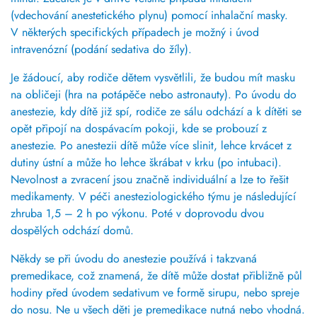
(vdechování anestetického plynu)
pomocí inhalační masky.
V některých specifických případech je možný i úvod
intravenózní (podání sedativa do žíly).
Je žádoucí, aby rodiče dětem vysvětlili, že budou mít masku
na obličeji (hra na potápěče nebo astronauty).
Po úvodu do
anestezie, kdy dítě již spí, rodiče ze sálu odchází a k dítěti se
opět připojí na dospávacím pokoji, kde se probouzí z
anestezie. Po anestezii dítě může více slinit, lehce krvácet z
dutiny ústní a může ho lehce škrábat v krku (po intubaci).
Nevolnost a zvracení jsou značně individuální a lze to řešit
medikamenty. V péči anesteziologického týmu je následující
zhruba 1,5 – 2 h po výkonu. Poté v doprovodu dvou
dospělých odchází domů.
Někdy se při úvodu do anestezie používá i takzvaná
premedikace, což znamená, že dítě může dostat přibližně půl
hodiny před úvodem sedativum ve formě sirupu, nebo spreje
do nosu. Ne u všech děti je premedikace nutná nebo vhodná.