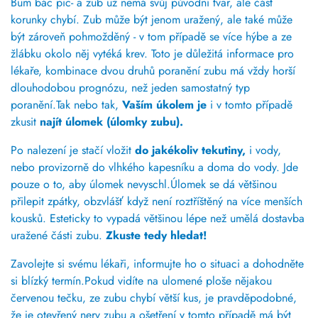
Bum bác pic- a zub už nemá svůj původní tvar, ale část
korunky chybí. Zub může být
jenom uražený, ale také může
být zároveň pohmožděný - v tom případě se více hýbe a ze
žlábku okolo něj vytéká krev. Toto je důležitá informace pro
lékaře, kombinace dvou druhů poranění zubu má vždy horší
dlouhodobou prognózu, než jeden samostatný typ
poranění.Tak nebo tak,
Vaším úkolem je
i v tomto případě
zkusit
najít úlomek (úlomky zubu).
Po nalezení je stačí vložit
do jakékoliv tekutiny,
i vody,
nebo provizorně do vlhkého kapesníku a doma do vody. Jde
pouze o to, aby úlomek nevyschl.Úlomek se dá většinou
přilepit zpátky, obzvlášť když není roztříštěný na více menších
kousků. Esteticky to vypadá většinou lépe než umělá dostavba
uražené části zubu.
Zkuste tedy hledat!
Zavolejte si svému lékaři, informujte ho o situaci a dohodněte
si blízký termín.Pokud vidíte na ulomené ploše nějakou
červenou tečku, ze zubu chybí větší kus, je pravděpodobné,
že je otevřený nerv zubu a ošetření v tomto případě má být