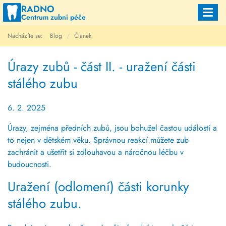
RADNO
Toggl
Centrum zubní péče
navig
Nacházíte se:
Blog
Článek
Úrazy zubů - část II. - uražení části
stálého zubu
6. 2. 2025
Úrazy, zejména předních zubů, jsou bohužel častou událostí a
to nejen v dětském věku. Správnou reakcí můžete zub
zachránit a ušetřit si zdlouhavou a náročnou léčbu v
budoucnosti.
Uražení (odlomení) části korunky
stálého zubu.