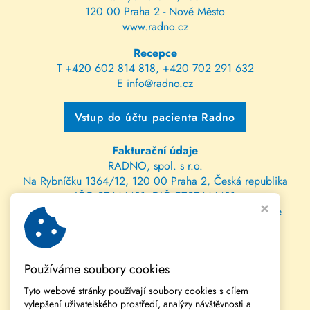
120 00 Praha 2 - Nové Město
www.radno.cz
Recepce
T
+420 602 814 818
,
+420 702 291 632
E
info@radno.cz
Vstup do účtu pacienta Radno
Fakturační údaje
RADNO, spol. s r.o.
Na Rybníčku 1364/12, 120 00 Praha 2, Česká republika
IČO 27444431, DIČ CZ27444431
spis. zn. C 112470 vedená u Městského soudu v Praze
bank. spojení: 202147115/0300 ČSOB
IBAN: CZ81 0300 0000 0002 0214 7115
Používáme soubory cookies
SWIFT: CEKOCZPP
Tyto webové stránky používají soubory cookies s cílem
vylepšení uživatelského prostředí, analýzy návštěvnosti a