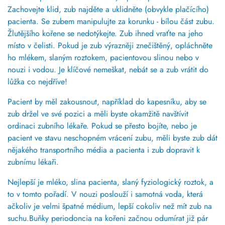
Zachovejte klid, zub najděte a uklidněte (obvykle
plačícího)
pacienta. Se zubem manipulujte za korunku - bílou část zubu.
Žlutějšího kořene se nedotýkejte. Zub ihned vraťte na jeho
místo v čelisti. Pokud je zub výrazněji znečištěný, opláchněte
ho mlékem, slaným roztokem, pacientovou slinou nebo v
nouzi i vodou. Je klíčové nemeškat, nebát se a zub vrátit do
lůžka co nejdříve!
Pacient by měl zakousnout, například do kapesníku, aby se
zub držel ve své pozici a měli byste okamžitě navštívit
ordinaci zubního lékaře. Pokud se přesto bojíte, nebo je
pacient ve stavu neschopném vrácení zubu, měli byste zub dát
nějakého transportního média a pacienta i zub dopravit k
zubnímu lékaři.
Nejlepší je mléko, slina pacienta, slaný fyziologický roztok, a
to v tomto pořadí. V nouzi poslouží i samotná voda, která
ačkoliv je velmi špatné médium, lepší cokoliv než mít zub na
suchu.Buňky periodoncia na kořeni začnou odumírat již pár