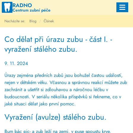
RADNO
Toggl
Centrum zubní péče
navig
Nacházíte se:
Blog
Článek
Co dělat při úrazu zubu - část I. -
vyražení stálého zubu.
9. 11. 2024
Úrazy zejména předních zubů jsou bohužel častou událostí,
nejen v dětském věku. Včasnou a správnou reakcí můžete zub
zachránit a ušetřit si zdlouhavou a náročnou léčbu v
budoucnosti. V seriálu několika příspěvků si řekneme, co v
jaké situaci dělat jako první pomoc.
Vyražení (avulze) stálého zubu.
Bum bác pic- a zub leží na zemi, v puse spoustu krve.